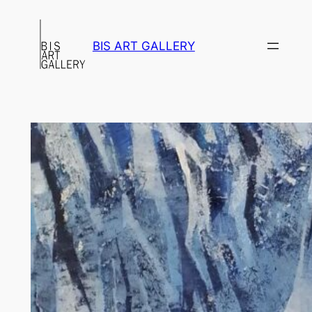
Перейти
к
BIS ART GALLERY
содержимому