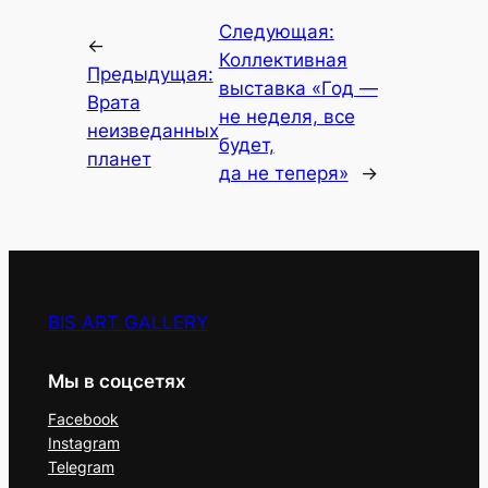
Следующая:
←
Коллективная
Предыдущая:
выставка «Год —
Врата
не неделя, все
неизведанных
будет,
планет
да не теперя»
→
BIS ART GALLERY
Мы в соцсетях
Facebook
Instagram
Telegram