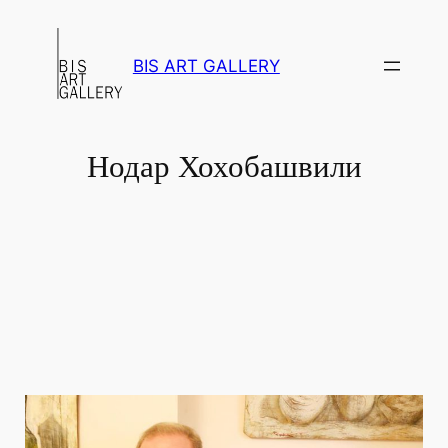
Перейти
к
BIS ART GALLERY
содержимому
Нодар Хохобашвили